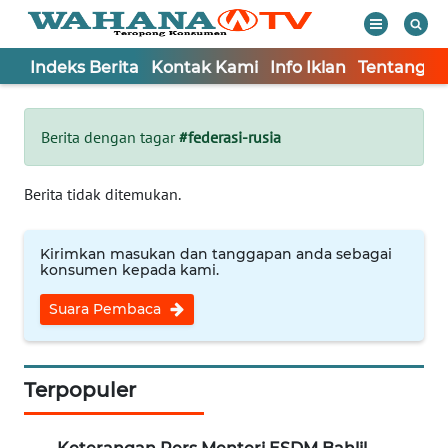
Indeks Berita
Kontak Kami
Info Iklan
Tentang K
WAHANA
Tutup
TV
Berita dengan tagar
#federasi-rusia
Informasi
Berita tidak ditemukan.
INDEKS
BERITA
Kirimkan masukan dan tanggapan anda sebagai
konsumen kepada kami.
KONTAK
Suara Pembaca
KAMI
INFO
IKLAN
Terpopuler
TENTANG