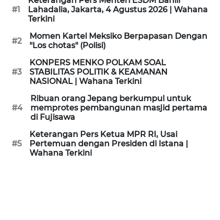
Keterangan Pers Menteri ESDM Bahlil
KAMI
#1
Lahadalia, Jakarta, 4 Agustus 2026 | Wahana
Terkini
PEDOMAN
Momen Kartel Meksiko Berpapasan Dengan
#2
MEDIA
"Los chotas" (Polisi)
SIBER
KONPERS MENKO POLKAM SOAL
#3
STABILITAS POLITIK & KEAMANAN
REDAKSI
NASIONAL | Wahana Terkini
Ribuan orang Jepang berkumpul untuk
KARIR
#4
memprotes pembangunan masjid pertama
di Fujisawa
DISCLAIMER
Keterangan Pers Ketua MPR RI, Usai
#5
Pertemuan dengan Presiden di Istana |
Wahana Terkini
Wahana
News
Regional
WN
SUMUT