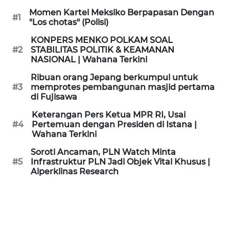
KAMI
Momen Kartel Meksiko Berpapasan Dengan
#1
"Los chotas" (Polisi)
PEDOMAN
KONPERS MENKO POLKAM SOAL
MEDIA
#2
STABILITAS POLITIK & KEAMANAN
SIBER
NASIONAL | Wahana Terkini
Ribuan orang Jepang berkumpul untuk
REDAKSI
#3
memprotes pembangunan masjid pertama
di Fujisawa
KARIR
Keterangan Pers Ketua MPR RI, Usai
#4
Pertemuan dengan Presiden di Istana |
Wahana Terkini
DISCLAIMER
Soroti Ancaman, PLN Watch Minta
Wahana
#5
Infrastruktur PLN Jadi Objek Vital Khusus |
News
Alperklinas Research
Regional
WN
SUMUT