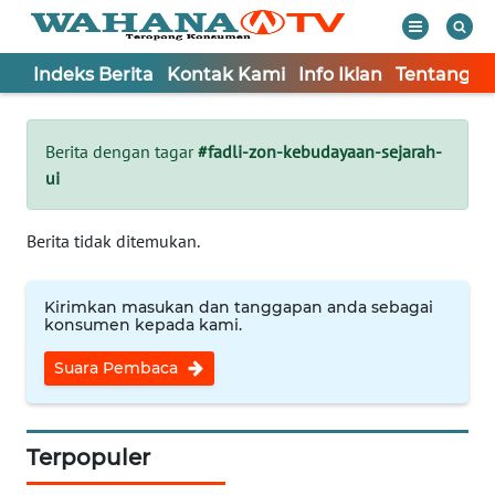
Indeks Berita
Kontak Kami
Info Iklan
Tentang K
WAHANA
Tutup
TV
Berita dengan tagar
#fadli-zon-kebudayaan-sejarah-
ui
Informasi
INDEKS
Berita tidak ditemukan.
BERITA
Kirimkan masukan dan tanggapan anda sebagai
KONTAK
konsumen kepada kami.
KAMI
Suara Pembaca
INFO
IKLAN
Terpopuler
TENTANG