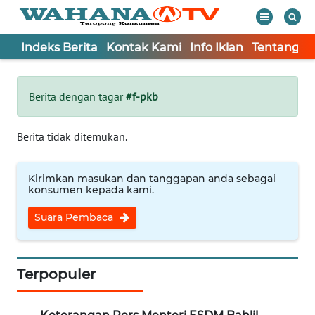
Indeks Berita
Kontak Kami
Info Iklan
Tentang K
WAHANA
Tutup
TV
Berita dengan tagar
#f-pkb
Informasi
Berita tidak ditemukan.
INDEKS
BERITA
Kirimkan masukan dan tanggapan anda sebagai
konsumen kepada kami.
KONTAK
Suara Pembaca
KAMI
INFO
IKLAN
Terpopuler
TENTANG