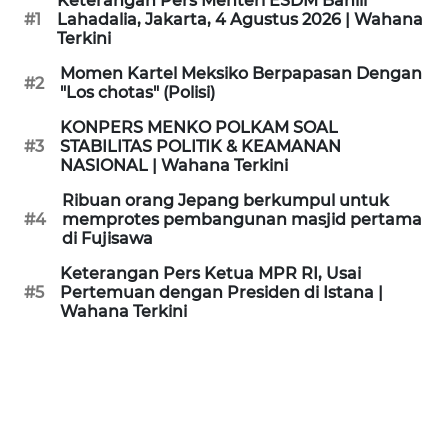
Keterangan Pers Menteri ESDM Bahlil
KAMI
#1
Lahadalia, Jakarta, 4 Agustus 2026 | Wahana
Terkini
PEDOMAN
Momen Kartel Meksiko Berpapasan Dengan
#2
MEDIA
"Los chotas" (Polisi)
SIBER
KONPERS MENKO POLKAM SOAL
#3
STABILITAS POLITIK & KEAMANAN
REDAKSI
NASIONAL | Wahana Terkini
Ribuan orang Jepang berkumpul untuk
KARIR
#4
memprotes pembangunan masjid pertama
di Fujisawa
DISCLAIMER
Keterangan Pers Ketua MPR RI, Usai
#5
Pertemuan dengan Presiden di Istana |
Wahana Terkini
Wahana
News
Regional
WN
SUMUT