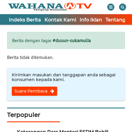
Indeks Berita
Kontak Kami
Info Iklan
Tentang K
WAHANA
Tutup
TV
Berita dengan tagar
#dusun-sukamulia
Informasi
Berita tidak ditemukan.
INDEKS
BERITA
Kirimkan masukan dan tanggapan anda sebagai
konsumen kepada kami.
KONTAK
Suara Pembaca
KAMI
INFO
IKLAN
Terpopuler
TENTANG