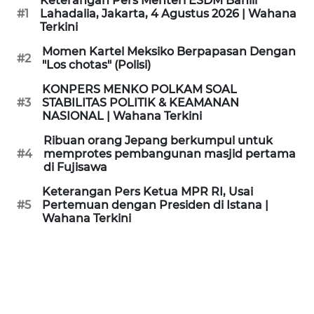
Keterangan Pers Menteri ESDM Bahlil
KAMI
#1
Lahadalia, Jakarta, 4 Agustus 2026 | Wahana
Terkini
PEDOMAN
Momen Kartel Meksiko Berpapasan Dengan
#2
MEDIA
"Los chotas" (Polisi)
SIBER
KONPERS MENKO POLKAM SOAL
#3
STABILITAS POLITIK & KEAMANAN
REDAKSI
NASIONAL | Wahana Terkini
Ribuan orang Jepang berkumpul untuk
KARIR
#4
memprotes pembangunan masjid pertama
di Fujisawa
DISCLAIMER
Keterangan Pers Ketua MPR RI, Usai
#5
Pertemuan dengan Presiden di Istana |
Wahana Terkini
Wahana
News
Regional
WN
SUMUT