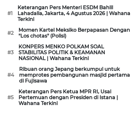
KAMI
Keterangan Pers Menteri ESDM Bahlil
#1
Lahadalia, Jakarta, 4 Agustus 2026 | Wahana
Terkini
PEDOMAN
MEDIA
Momen Kartel Meksiko Berpapasan Dengan
SIBER
#2
"Los chotas" (Polisi)
KONPERS MENKO POLKAM SOAL
REDAKSI
#3
STABILITAS POLITIK & KEAMANAN
NASIONAL | Wahana Terkini
KARIR
Ribuan orang Jepang berkumpul untuk
#4
memprotes pembangunan masjid pertama
di Fujisawa
DISCLAIMER
Keterangan Pers Ketua MPR RI, Usai
Wahana
#5
Pertemuan dengan Presiden di Istana |
News
Wahana Terkini
Regional
WN
SUMUT