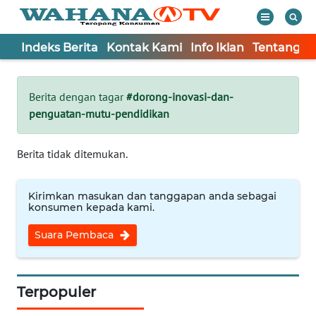
Indeks Berita
Kontak Kami
Info Iklan
Tentang K
WAHANA
Tutup
TV
Berita dengan tagar
#dorong-inovasi-dan-
penguatan-mutu-pendidikan
Informasi
INDEKS
Berita tidak ditemukan.
BERITA
Kirimkan masukan dan tanggapan anda sebagai
KONTAK
konsumen kepada kami.
KAMI
Suara Pembaca
INFO
IKLAN
Terpopuler
TENTANG