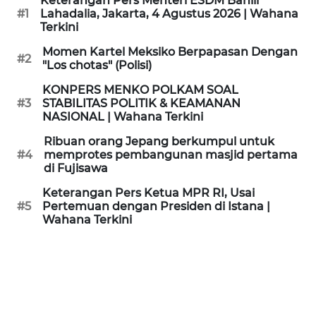
Keterangan Pers Menteri ESDM Bahlil
KAMI
#1
Lahadalia, Jakarta, 4 Agustus 2026 | Wahana
Terkini
PEDOMAN
Momen Kartel Meksiko Berpapasan Dengan
#2
MEDIA
"Los chotas" (Polisi)
SIBER
KONPERS MENKO POLKAM SOAL
#3
STABILITAS POLITIK & KEAMANAN
REDAKSI
NASIONAL | Wahana Terkini
Ribuan orang Jepang berkumpul untuk
KARIR
#4
memprotes pembangunan masjid pertama
di Fujisawa
DISCLAIMER
Keterangan Pers Ketua MPR RI, Usai
#5
Pertemuan dengan Presiden di Istana |
Wahana Terkini
Wahana
News
Regional
WN
SUMUT