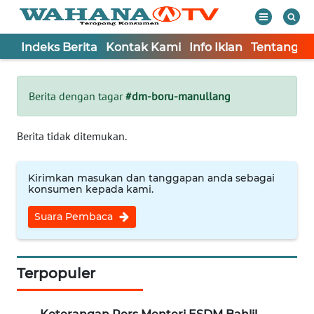
Indeks Berita
Kontak Kami
Info Iklan
Tentang K
WAHANA
Tutup
TV
Berita dengan tagar
#dm-boru-manullang
Informasi
Berita tidak ditemukan.
INDEKS
BERITA
Kirimkan masukan dan tanggapan anda sebagai
konsumen kepada kami.
KONTAK
Suara Pembaca
KAMI
INFO
IKLAN
Terpopuler
TENTANG