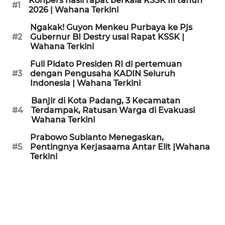
Konpers hasil rapat berkala KSSK III tahun
#1
KAMI
2026 | Wahana Terkini
Ngakak! Guyon Menkeu Purbaya ke Pjs
PEDOMAN
#2
Gubernur BI Destry usai Rapat KSSK |
MEDIA
Wahana Terkini
SIBER
Full Pidato Presiden RI di pertemuan
#3
dengan Pengusaha KADIN Seluruh
REDAKSI
Indonesia | Wahana Terkini
Banjir di Kota Padang, 3 Kecamatan
KARIR
#4
Terdampak, Ratusan Warga di Evakuasi
Wahana Terkini
DISCLAIMER
Prabowo Subianto Menegaskan,
#5
Pentingnya Kerjasaama Antar Elit |Wahana
Terkini
Wahana
News
Regional
WN
SUMUT