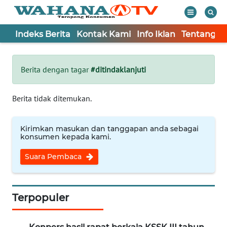
Indeks Berita
Kontak Kami
Info Iklan
Tentang K
WAHANA
Tutup
TV
Berita dengan tagar
#ditindaklanjuti
Informasi
Berita tidak ditemukan.
INDEKS
BERITA
Kirimkan masukan dan tanggapan anda sebagai
konsumen kepada kami.
KONTAK
Suara Pembaca
KAMI
INFO
IKLAN
Terpopuler
TENTANG