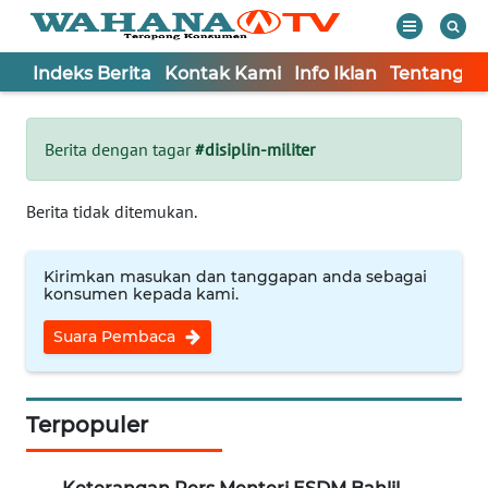
Indeks Berita
Kontak Kami
Info Iklan
Tentang K
WAHANA
Tutup
TV
Berita dengan tagar
#disiplin-militer
Informasi
Berita tidak ditemukan.
INDEKS
BERITA
Kirimkan masukan dan tanggapan anda sebagai
konsumen kepada kami.
KONTAK
Suara Pembaca
KAMI
INFO
IKLAN
Terpopuler
TENTANG