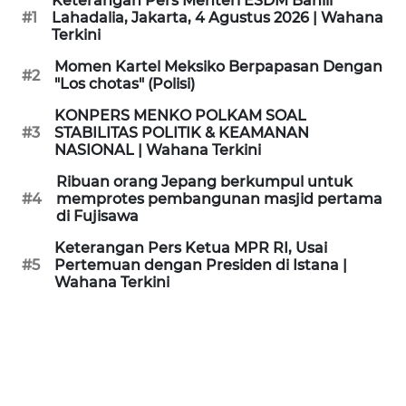
Keterangan Pers Menteri ESDM Bahlil
KAMI
#1
Lahadalia, Jakarta, 4 Agustus 2026 | Wahana
Terkini
PEDOMAN
Momen Kartel Meksiko Berpapasan Dengan
#2
MEDIA
"Los chotas" (Polisi)
SIBER
KONPERS MENKO POLKAM SOAL
#3
STABILITAS POLITIK & KEAMANAN
REDAKSI
NASIONAL | Wahana Terkini
Ribuan orang Jepang berkumpul untuk
KARIR
#4
memprotes pembangunan masjid pertama
di Fujisawa
DISCLAIMER
Keterangan Pers Ketua MPR RI, Usai
#5
Pertemuan dengan Presiden di Istana |
Wahana Terkini
Wahana
News
Regional
WN
SUMUT