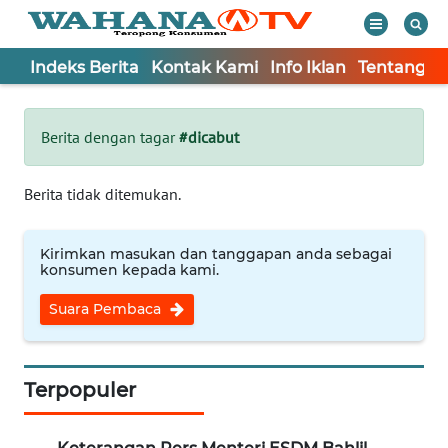
Indeks Berita
Kontak Kami
Info Iklan
Tentang K
WAHANA
Tutup
TV
Berita dengan tagar
#dicabut
Informasi
Berita tidak ditemukan.
INDEKS
BERITA
Kirimkan masukan dan tanggapan anda sebagai
konsumen kepada kami.
KONTAK
Suara Pembaca
KAMI
INFO
IKLAN
Terpopuler
TENTANG