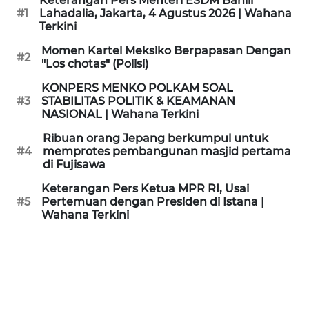
Keterangan Pers Menteri ESDM Bahlil
KAMI
#1
Lahadalia, Jakarta, 4 Agustus 2026 | Wahana
Terkini
PEDOMAN
Momen Kartel Meksiko Berpapasan Dengan
#2
MEDIA
"Los chotas" (Polisi)
SIBER
KONPERS MENKO POLKAM SOAL
#3
STABILITAS POLITIK & KEAMANAN
REDAKSI
NASIONAL | Wahana Terkini
Ribuan orang Jepang berkumpul untuk
KARIR
#4
memprotes pembangunan masjid pertama
di Fujisawa
DISCLAIMER
Keterangan Pers Ketua MPR RI, Usai
#5
Pertemuan dengan Presiden di Istana |
Wahana Terkini
Wahana
News
Regional
WN
SUMUT