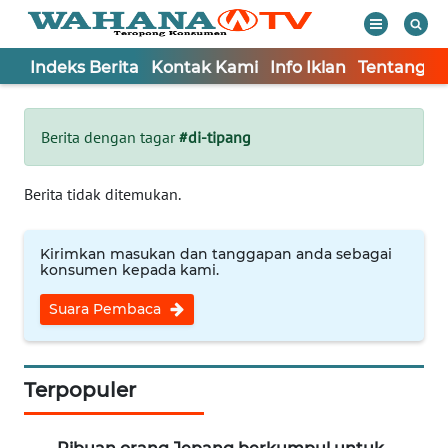
Indeks Berita
Kontak Kami
Info Iklan
Tentang K
WAHANA
Tutup
TV
Berita dengan tagar
#di-tipang
Informasi
Berita tidak ditemukan.
INDEKS
BERITA
Kirimkan masukan dan tanggapan anda sebagai
konsumen kepada kami.
KONTAK
Suara Pembaca
KAMI
INFO
IKLAN
Terpopuler
TENTANG