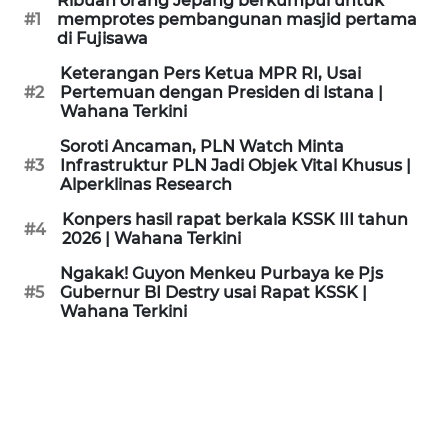
Ribuan orang Jepang berkumpul untuk
KAMI
#1
memprotes pembangunan masjid pertama
di Fujisawa
PEDOMAN
Keterangan Pers Ketua MPR RI, Usai
MEDIA
#2
Pertemuan dengan Presiden di Istana |
SIBER
Wahana Terkini
Soroti Ancaman, PLN Watch Minta
REDAKSI
#3
Infrastruktur PLN Jadi Objek Vital Khusus |
Alperklinas Research
KARIR
Konpers hasil rapat berkala KSSK III tahun
#4
2026 | Wahana Terkini
DISCLAIMER
Ngakak! Guyon Menkeu Purbaya ke Pjs
#5
Gubernur BI Destry usai Rapat KSSK |
Wahana Terkini
Wahana
News
Regional
WN
SUMUT