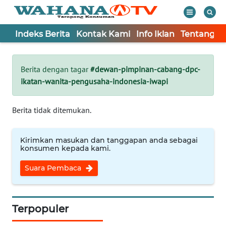
Indeks Berita
Kontak Kami
Info Iklan
Tentang K
WAHANA
Tutup
TV
Berita dengan tagar
#dewan-pimpinan-cabang-dpc-
ikatan-wanita-pengusaha-indonesia-iwapi
Informasi
INDEKS
Berita tidak ditemukan.
BERITA
Kirimkan masukan dan tanggapan anda sebagai
KONTAK
konsumen kepada kami.
KAMI
Suara Pembaca
INFO
IKLAN
Terpopuler
TENTANG