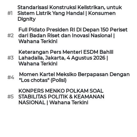
KAMI
Standarisasi Konstruksi Kelistrikan, untuk
#1
Sistem Listrik Yang Handal | Konsumen
Dignity
PEDOMAN
MEDIA
Full Pidato Presiden RI Di Depan 150 Periset
SIBER
#2
dari Badan Riset dan Inovasi Nasional |
Wahana Terkini
REDAKSI
Keterangan Pers Menteri ESDM Bahlil
#3
Lahadalia, Jakarta, 4 Agustus 2026 |
Wahana Terkini
KARIR
Momen Kartel Meksiko Berpapasan Dengan
#4
"Los chotas" (Polisi)
DISCLAIMER
KONPERS MENKO POLKAM SOAL
Wahana
#5
STABILITAS POLITIK & KEAMANAN
News
NASIONAL | Wahana Terkini
Regional
WN
SUMUT