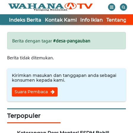
Indeks Berita
Kontak Kami
Info Iklan
Tentang K
WAHANA
Tutup
TV
Berita dengan tagar
#desa-pangauban
Informasi
Berita tidak ditemukan.
INDEKS
BERITA
Kirimkan masukan dan tanggapan anda sebagai
konsumen kepada kami.
KONTAK
Suara Pembaca
KAMI
INFO
IKLAN
Terpopuler
TENTANG