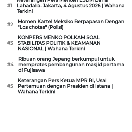
Keterangan Pers Menteri ESDM Bahlil
KAMI
#1
Lahadalia, Jakarta, 4 Agustus 2026 | Wahana
Terkini
PEDOMAN
Momen Kartel Meksiko Berpapasan Dengan
#2
MEDIA
"Los chotas" (Polisi)
SIBER
KONPERS MENKO POLKAM SOAL
#3
STABILITAS POLITIK & KEAMANAN
REDAKSI
NASIONAL | Wahana Terkini
Ribuan orang Jepang berkumpul untuk
KARIR
#4
memprotes pembangunan masjid pertama
di Fujisawa
DISCLAIMER
Keterangan Pers Ketua MPR RI, Usai
#5
Pertemuan dengan Presiden di Istana |
Wahana Terkini
Wahana
News
Regional
WN
SUMUT