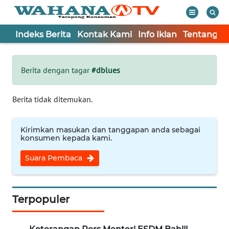
Indeks Berita
Kontak Kami
Info Iklan
Tentang K
WAHANA
Tutup
TV
Berita dengan tagar
#dblues
Informasi
Berita tidak ditemukan.
INDEKS
BERITA
Kirimkan masukan dan tanggapan anda sebagai
konsumen kepada kami.
KONTAK
Suara Pembaca
KAMI
INFO
IKLAN
Terpopuler
TENTANG