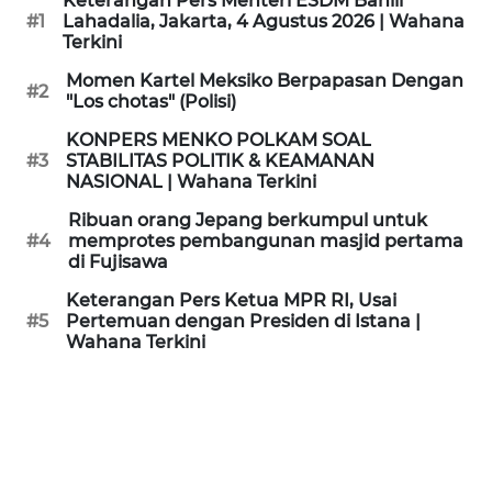
Keterangan Pers Menteri ESDM Bahlil
KAMI
#1
Lahadalia, Jakarta, 4 Agustus 2026 | Wahana
Terkini
PEDOMAN
Momen Kartel Meksiko Berpapasan Dengan
#2
MEDIA
"Los chotas" (Polisi)
SIBER
KONPERS MENKO POLKAM SOAL
#3
STABILITAS POLITIK & KEAMANAN
REDAKSI
NASIONAL | Wahana Terkini
Ribuan orang Jepang berkumpul untuk
KARIR
#4
memprotes pembangunan masjid pertama
di Fujisawa
DISCLAIMER
Keterangan Pers Ketua MPR RI, Usai
#5
Pertemuan dengan Presiden di Istana |
Wahana Terkini
Wahana
News
Regional
WN
SUMUT