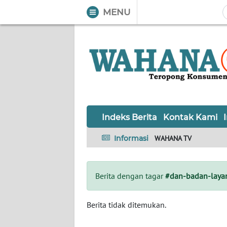
MENU
WAHANA
Tutup
TV
Informasi
INDEKS
BERITA
Indeks Berita
Kontak Kami
KONTAK
Informasi
WAHANA TV
KAMI
INFO
Berita dengan tagar
#dan-badan-lay
IKLAN
TENTANG
Berita tidak ditemukan.
KAMI