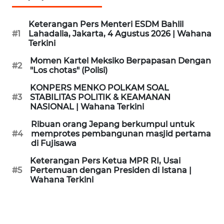
KAMI
Keterangan Pers Menteri ESDM Bahlil
PEDOMAN
#1
Lahadalia, Jakarta, 4 Agustus 2026 | Wahana
MEDIA
Terkini
SIBER
Momen Kartel Meksiko Berpapasan Dengan
#2
"Los chotas" (Polisi)
REDAKSI
KONPERS MENKO POLKAM SOAL
#3
STABILITAS POLITIK & KEAMANAN
KARIR
NASIONAL | Wahana Terkini
Ribuan orang Jepang berkumpul untuk
DISCLAIMER
#4
memprotes pembangunan masjid pertama
di Fujisawa
Wahana
Keterangan Pers Ketua MPR RI, Usai
News
#5
Pertemuan dengan Presiden di Istana |
Regional
Wahana Terkini
WN
SUMUT