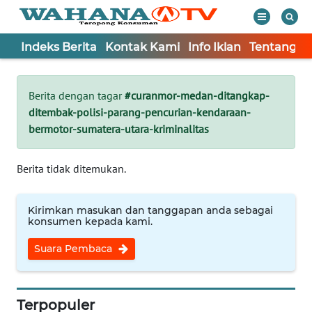
Indeks Berita
Kontak Kami
Info Iklan
Tentang K
WAHANA
Tutup
TV
Berita dengan tagar
#curanmor-medan-ditangkap-
ditembak-polisi-parang-pencurian-kendaraan-
Informasi
bermotor-sumatera-utara-kriminalitas
INDEKS
BERITA
Berita tidak ditemukan.
KONTAK
Kirimkan masukan dan tanggapan anda sebagai
KAMI
konsumen kepada kami.
Suara Pembaca
INFO
IKLAN
Terpopuler
TENTANG