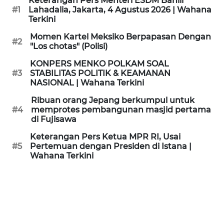
Keterangan Pers Menteri ESDM Bahlil
KAMI
#1
Lahadalia, Jakarta, 4 Agustus 2026 | Wahana
Terkini
PEDOMAN
Momen Kartel Meksiko Berpapasan Dengan
#2
MEDIA
"Los chotas" (Polisi)
SIBER
KONPERS MENKO POLKAM SOAL
#3
STABILITAS POLITIK & KEAMANAN
REDAKSI
NASIONAL | Wahana Terkini
Ribuan orang Jepang berkumpul untuk
KARIR
#4
memprotes pembangunan masjid pertama
di Fujisawa
DISCLAIMER
Keterangan Pers Ketua MPR RI, Usai
#5
Pertemuan dengan Presiden di Istana |
Wahana Terkini
Wahana
News
Regional
WN
SUMUT