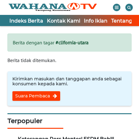
Indeks Berita
Kontak Kami
Info Iklan
Tentang K
WAHANA
Tutup
TV
Berita dengan tagar
#clifornia-utara
Informasi
Berita tidak ditemukan.
INDEKS
BERITA
Kirimkan masukan dan tanggapan anda sebagai
konsumen kepada kami.
KONTAK
Suara Pembaca
KAMI
INFO
IKLAN
Terpopuler
TENTANG