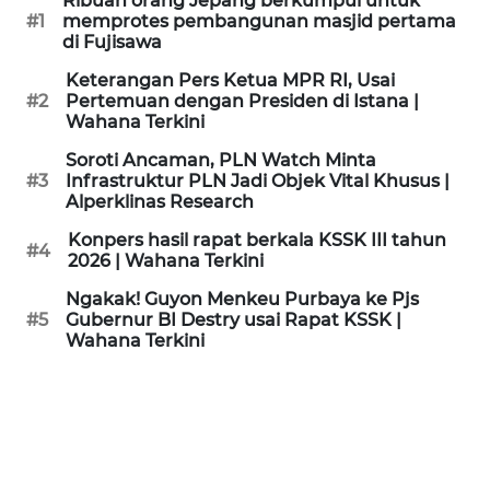
Ribuan orang Jepang berkumpul untuk
KAMI
#1
memprotes pembangunan masjid pertama
di Fujisawa
PEDOMAN
Keterangan Pers Ketua MPR RI, Usai
MEDIA
#2
Pertemuan dengan Presiden di Istana |
SIBER
Wahana Terkini
Soroti Ancaman, PLN Watch Minta
REDAKSI
#3
Infrastruktur PLN Jadi Objek Vital Khusus |
Alperklinas Research
KARIR
Konpers hasil rapat berkala KSSK III tahun
#4
2026 | Wahana Terkini
DISCLAIMER
Ngakak! Guyon Menkeu Purbaya ke Pjs
#5
Gubernur BI Destry usai Rapat KSSK |
Wahana Terkini
Wahana
News
Regional
WN
SUMUT