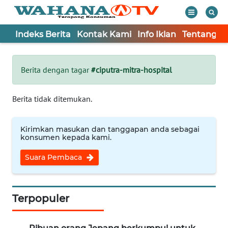
Indeks Berita
Kontak Kami
Info Iklan
Tentang K
WAHANA
Tutup
TV
Berita dengan tagar
#ciputra-mitra-hospital
Informasi
Berita tidak ditemukan.
INDEKS
BERITA
Kirimkan masukan dan tanggapan anda sebagai
konsumen kepada kami.
KONTAK
Suara Pembaca
KAMI
INFO
IKLAN
Terpopuler
TENTANG