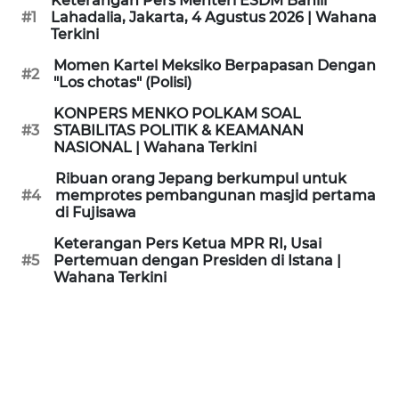
Keterangan Pers Menteri ESDM Bahlil
KAMI
#1
Lahadalia, Jakarta, 4 Agustus 2026 | Wahana
Terkini
PEDOMAN
Momen Kartel Meksiko Berpapasan Dengan
#2
MEDIA
"Los chotas" (Polisi)
SIBER
KONPERS MENKO POLKAM SOAL
#3
STABILITAS POLITIK & KEAMANAN
REDAKSI
NASIONAL | Wahana Terkini
Ribuan orang Jepang berkumpul untuk
KARIR
#4
memprotes pembangunan masjid pertama
di Fujisawa
DISCLAIMER
Keterangan Pers Ketua MPR RI, Usai
#5
Pertemuan dengan Presiden di Istana |
Wahana Terkini
Wahana
News
Regional
WN
SUMUT