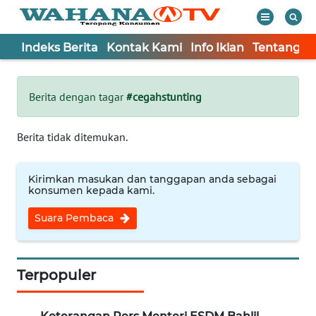
Indeks Berita
Kontak Kami
Info Iklan
Tentang K
WAHANA
Tutup
TV
Berita dengan tagar
#cegahstunting
Informasi
Berita tidak ditemukan.
INDEKS
BERITA
Kirimkan masukan dan tanggapan anda sebagai
konsumen kepada kami.
KONTAK
Suara Pembaca
KAMI
INFO
IKLAN
Terpopuler
TENTANG