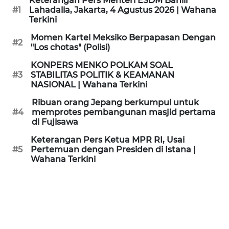
Keterangan Pers Menteri ESDM Bahlil
KAMI
#1
Lahadalia, Jakarta, 4 Agustus 2026 | Wahana
Terkini
PEDOMAN
Momen Kartel Meksiko Berpapasan Dengan
#2
MEDIA
"Los chotas" (Polisi)
SIBER
KONPERS MENKO POLKAM SOAL
#3
STABILITAS POLITIK & KEAMANAN
REDAKSI
NASIONAL | Wahana Terkini
Ribuan orang Jepang berkumpul untuk
KARIR
#4
memprotes pembangunan masjid pertama
di Fujisawa
DISCLAIMER
Keterangan Pers Ketua MPR RI, Usai
#5
Pertemuan dengan Presiden di Istana |
Wahana Terkini
Wahana
News
Regional
WN
SUMUT