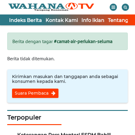
Indeks Berita
Kontak Kami
Info Iklan
Tentang K
WAHANA
Tutup
TV
Berita dengan tagar
#camat-air-periukan-seluma
Informasi
Berita tidak ditemukan.
INDEKS
BERITA
Kirimkan masukan dan tanggapan anda sebagai
konsumen kepada kami.
KONTAK
Suara Pembaca
KAMI
INFO
IKLAN
Terpopuler
TENTANG