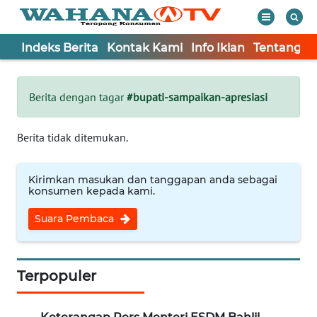
Indeks Berita
Kontak Kami
Info Iklan
Tentang K
WAHANA
Tutup
TV
Berita dengan tagar
#bupati-sampaikan-apresiasi
Informasi
Berita tidak ditemukan.
INDEKS
BERITA
Kirimkan masukan dan tanggapan anda sebagai
konsumen kepada kami.
KONTAK
Suara Pembaca
KAMI
INFO
IKLAN
Terpopuler
TENTANG