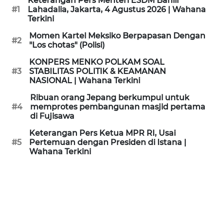
Keterangan Pers Menteri ESDM Bahlil
KAMI
#1
Lahadalia, Jakarta, 4 Agustus 2026 | Wahana
Terkini
PEDOMAN
Momen Kartel Meksiko Berpapasan Dengan
#2
MEDIA
"Los chotas" (Polisi)
SIBER
KONPERS MENKO POLKAM SOAL
#3
STABILITAS POLITIK & KEAMANAN
REDAKSI
NASIONAL | Wahana Terkini
Ribuan orang Jepang berkumpul untuk
KARIR
#4
memprotes pembangunan masjid pertama
di Fujisawa
DISCLAIMER
Keterangan Pers Ketua MPR RI, Usai
#5
Pertemuan dengan Presiden di Istana |
Wahana Terkini
Wahana
News
Regional
WN
SUMUT