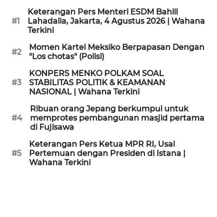
KAMI
Keterangan Pers Menteri ESDM Bahlil
#1
Lahadalia, Jakarta, 4 Agustus 2026 | Wahana
Terkini
PEDOMAN
MEDIA
Momen Kartel Meksiko Berpapasan Dengan
SIBER
#2
"Los chotas" (Polisi)
KONPERS MENKO POLKAM SOAL
REDAKSI
#3
STABILITAS POLITIK & KEAMANAN
NASIONAL | Wahana Terkini
KARIR
Ribuan orang Jepang berkumpul untuk
#4
memprotes pembangunan masjid pertama
di Fujisawa
DISCLAIMER
Keterangan Pers Ketua MPR RI, Usai
Wahana
#5
Pertemuan dengan Presiden di Istana |
News
Wahana Terkini
Regional
WN
SUMUT