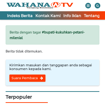
Indeks Berita
Kontak Kami
Info Iklan
Tentang K
WAHANA
Tutup
TV
Berita dengan tagar
#bupati-kukuhkan-petani-
milenial
Informasi
INDEKS
Berita tidak ditemukan.
BERITA
Kirimkan masukan dan tanggapan anda sebagai
KONTAK
konsumen kepada kami.
KAMI
Suara Pembaca
INFO
IKLAN
Terpopuler
TENTANG