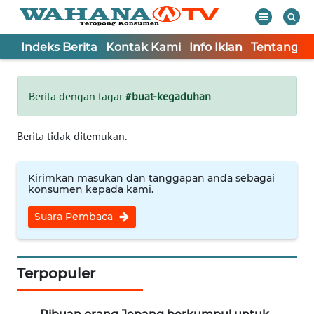
Indeks Berita
Kontak Kami
Info Iklan
Tentang K
WAHANA
Tutup
TV
Berita dengan tagar
#buat-kegaduhan
Informasi
Berita tidak ditemukan.
INDEKS
BERITA
Kirimkan masukan dan tanggapan anda sebagai
konsumen kepada kami.
KONTAK
Suara Pembaca
KAMI
INFO
IKLAN
Terpopuler
TENTANG