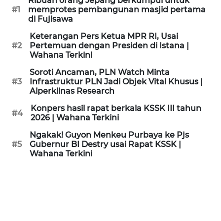
Ribuan orang Jepang berkumpul untuk
KAMI
#1
memprotes pembangunan masjid pertama
di Fujisawa
PEDOMAN
Keterangan Pers Ketua MPR RI, Usai
MEDIA
#2
Pertemuan dengan Presiden di Istana |
SIBER
Wahana Terkini
Soroti Ancaman, PLN Watch Minta
REDAKSI
#3
Infrastruktur PLN Jadi Objek Vital Khusus |
Alperklinas Research
KARIR
Konpers hasil rapat berkala KSSK III tahun
#4
2026 | Wahana Terkini
DISCLAIMER
Ngakak! Guyon Menkeu Purbaya ke Pjs
#5
Gubernur BI Destry usai Rapat KSSK |
Wahana Terkini
Wahana
News
Regional
WN
SUMUT