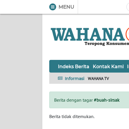
MENU
WAHANA
Tutup
TV
Informasi
INDEKS
BERITA
Indeks Berita
Kontak Kami
KONTAK
Informasi
WAHANA TV
KAMI
INFO
Berita dengan tagar
#buah-sirsak
IKLAN
TENTANG
Berita tidak ditemukan.
KAMI