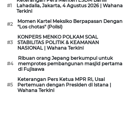
Keterangan Pers Menteri ESDM Bahlil
KAMI
#1
Lahadalia, Jakarta, 4 Agustus 2026 | Wahana
Terkini
PEDOMAN
Momen Kartel Meksiko Berpapasan Dengan
#2
MEDIA
"Los chotas" (Polisi)
SIBER
KONPERS MENKO POLKAM SOAL
#3
STABILITAS POLITIK & KEAMANAN
REDAKSI
NASIONAL | Wahana Terkini
Ribuan orang Jepang berkumpul untuk
KARIR
#4
memprotes pembangunan masjid pertama
di Fujisawa
DISCLAIMER
Keterangan Pers Ketua MPR RI, Usai
#5
Pertemuan dengan Presiden di Istana |
Wahana Terkini
Wahana
News
Regional
WN
SUMUT