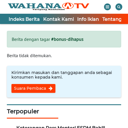
Indeks Berita
Kontak Kami
Info Iklan
Tentang K
WAHANA
Tutup
TV
Berita dengan tagar
#bonus-dihapus
Informasi
Berita tidak ditemukan.
INDEKS
BERITA
Kirimkan masukan dan tanggapan anda sebagai
konsumen kepada kami.
KONTAK
Suara Pembaca
KAMI
INFO
IKLAN
Terpopuler
TENTANG