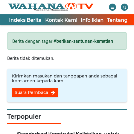
Indeks Berita
Kontak Kami
Info Iklan
Tentang K
WAHANA
Tutup
TV
Berita dengan tagar
#berikan-santunan-kematian
Informasi
Berita tidak ditemukan.
INDEKS
BERITA
Kirimkan masukan dan tanggapan anda sebagai
konsumen kepada kami.
KONTAK
Suara Pembaca
KAMI
INFO
IKLAN
Terpopuler
TENTANG