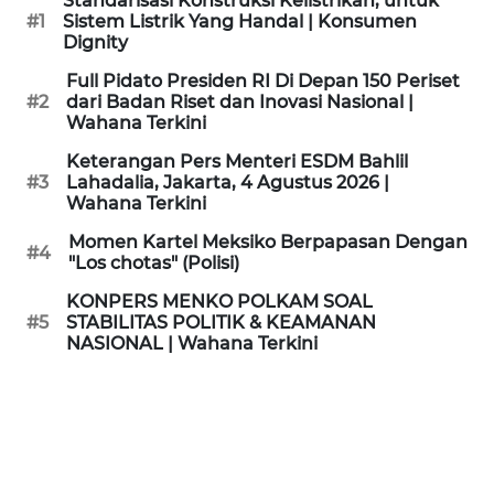
Standarisasi Konstruksi Kelistrikan, untuk
KAMI
#1
Sistem Listrik Yang Handal | Konsumen
Dignity
PEDOMAN
Full Pidato Presiden RI Di Depan 150 Periset
MEDIA
#2
dari Badan Riset dan Inovasi Nasional |
SIBER
Wahana Terkini
Keterangan Pers Menteri ESDM Bahlil
REDAKSI
#3
Lahadalia, Jakarta, 4 Agustus 2026 |
Wahana Terkini
KARIR
Momen Kartel Meksiko Berpapasan Dengan
#4
"Los chotas" (Polisi)
DISCLAIMER
KONPERS MENKO POLKAM SOAL
#5
STABILITAS POLITIK & KEAMANAN
NASIONAL | Wahana Terkini
Wahana
News
Regional
WN
SUMUT