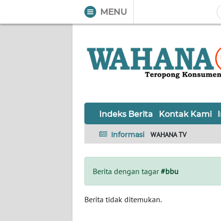
MENU
WAHANA
Tutup
TV
Informasi
INDEKS
BERITA
Indeks Berita
Kontak Kami
KONTAK
Informasi
WAHANA TV
KAMI
INFO
Berita dengan tagar
#bbu
IKLAN
TENTANG
Berita tidak ditemukan.
KAMI