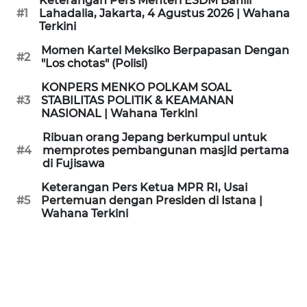
Keterangan Pers Menteri ESDM Bahlil
KAMI
#1
Lahadalia, Jakarta, 4 Agustus 2026 | Wahana
Terkini
PEDOMAN
Momen Kartel Meksiko Berpapasan Dengan
#2
MEDIA
"Los chotas" (Polisi)
SIBER
KONPERS MENKO POLKAM SOAL
#3
STABILITAS POLITIK & KEAMANAN
REDAKSI
NASIONAL | Wahana Terkini
Ribuan orang Jepang berkumpul untuk
KARIR
#4
memprotes pembangunan masjid pertama
di Fujisawa
DISCLAIMER
Keterangan Pers Ketua MPR RI, Usai
#5
Pertemuan dengan Presiden di Istana |
Wahana Terkini
Wahana
News
Regional
WN
SUMUT