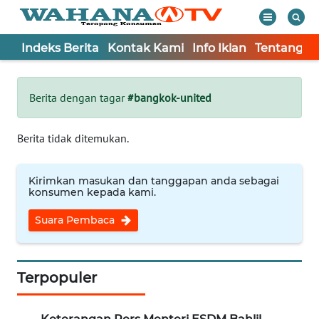
Indeks Berita
Kontak Kami
Info Iklan
Tentang K
WAHANA
Tutup
TV
Berita dengan tagar
#bangkok-united
Informasi
Berita tidak ditemukan.
INDEKS
BERITA
Kirimkan masukan dan tanggapan anda sebagai
konsumen kepada kami.
KONTAK
Suara Pembaca
KAMI
INFO
IKLAN
Terpopuler
TENTANG