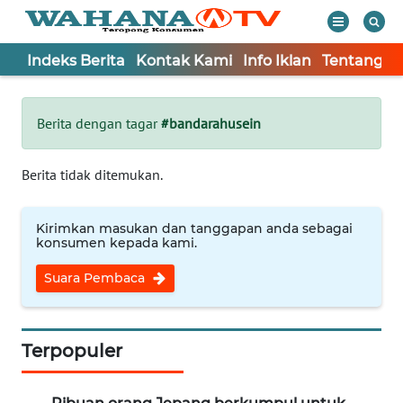
Indeks Berita
Kontak Kami
Info Iklan
Tentang K
WAHANA
Tutup
TV
Berita dengan tagar
#bandarahusein
Informasi
Berita tidak ditemukan.
INDEKS
BERITA
Kirimkan masukan dan tanggapan anda sebagai
konsumen kepada kami.
KONTAK
Suara Pembaca
KAMI
INFO
IKLAN
Terpopuler
TENTANG