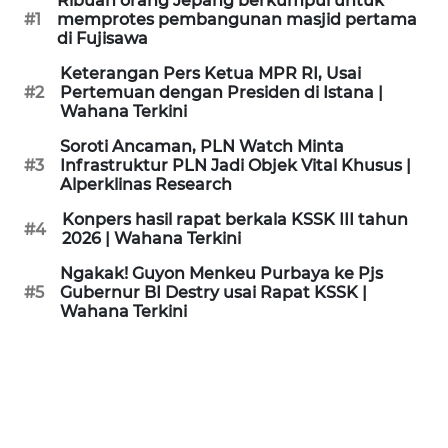
Ribuan orang Jepang berkumpul untuk
KAMI
#1
memprotes pembangunan masjid pertama
di Fujisawa
PEDOMAN
Keterangan Pers Ketua MPR RI, Usai
MEDIA
#2
Pertemuan dengan Presiden di Istana |
SIBER
Wahana Terkini
Soroti Ancaman, PLN Watch Minta
REDAKSI
#3
Infrastruktur PLN Jadi Objek Vital Khusus |
Alperklinas Research
KARIR
Konpers hasil rapat berkala KSSK III tahun
#4
2026 | Wahana Terkini
DISCLAIMER
Ngakak! Guyon Menkeu Purbaya ke Pjs
#5
Gubernur BI Destry usai Rapat KSSK |
Wahana Terkini
Wahana
News
Regional
WN
SUMUT