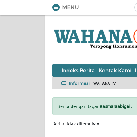
MENU
WAHANA
Tutup
TV
Informasi
INDEKS
BERITA
Indeks Berita
Kontak Kami
KONTAK
Informasi
WAHANA TV
KAMI
INFO
Berita dengan tagar
#asmaraabigail
IKLAN
TENTANG
Berita tidak ditemukan.
KAMI