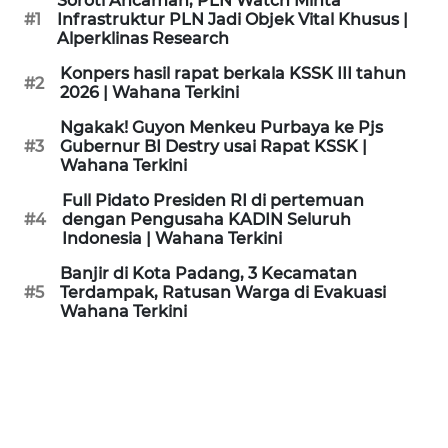
Soroti Ancaman, PLN Watch Minta
KAMI
#1
Infrastruktur PLN Jadi Objek Vital Khusus |
Alperklinas Research
PEDOMAN
Konpers hasil rapat berkala KSSK III tahun
#2
MEDIA
2026 | Wahana Terkini
SIBER
Ngakak! Guyon Menkeu Purbaya ke Pjs
#3
Gubernur BI Destry usai Rapat KSSK |
REDAKSI
Wahana Terkini
Full Pidato Presiden RI di pertemuan
KARIR
#4
dengan Pengusaha KADIN Seluruh
Indonesia | Wahana Terkini
DISCLAIMER
Banjir di Kota Padang, 3 Kecamatan
#5
Terdampak, Ratusan Warga di Evakuasi
Wahana Terkini
Wahana
News
Regional
WN
SUMUT