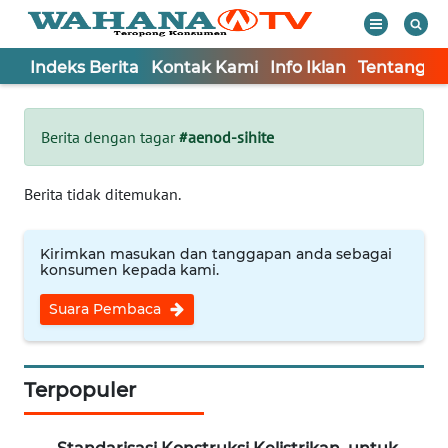
Indeks Berita
Kontak Kami
Info Iklan
Tentang K
WAHANA
Tutup
TV
Berita dengan tagar
#aenod-sihite
Informasi
Berita tidak ditemukan.
INDEKS
BERITA
Kirimkan masukan dan tanggapan anda sebagai
konsumen kepada kami.
KONTAK
Suara Pembaca
KAMI
INFO
IKLAN
Terpopuler
TENTANG