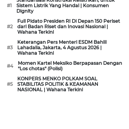
Standarisasi Konstruksi Kelistrikan, untuk
KAMI
#1
Sistem Listrik Yang Handal | Konsumen
Dignity
PEDOMAN
Full Pidato Presiden RI Di Depan 150 Periset
MEDIA
#2
dari Badan Riset dan Inovasi Nasional |
SIBER
Wahana Terkini
Keterangan Pers Menteri ESDM Bahlil
REDAKSI
#3
Lahadalia, Jakarta, 4 Agustus 2026 |
Wahana Terkini
KARIR
Momen Kartel Meksiko Berpapasan Dengan
#4
"Los chotas" (Polisi)
DISCLAIMER
KONPERS MENKO POLKAM SOAL
#5
STABILITAS POLITIK & KEAMANAN
NASIONAL | Wahana Terkini
Wahana
News
Regional
WN
SUMUT