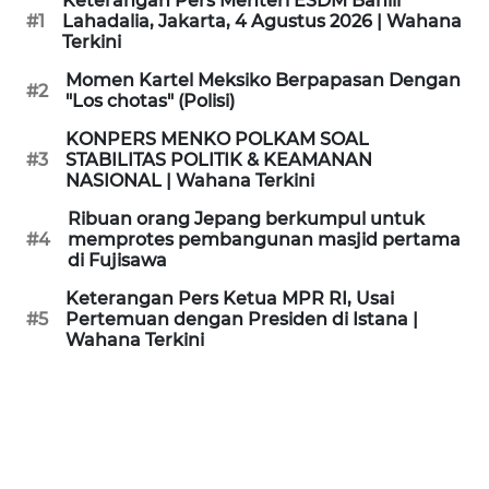
Keterangan Pers Menteri ESDM Bahlil
KAMI
#1
Lahadalia, Jakarta, 4 Agustus 2026 | Wahana
Terkini
PEDOMAN
Momen Kartel Meksiko Berpapasan Dengan
#2
MEDIA
"Los chotas" (Polisi)
SIBER
KONPERS MENKO POLKAM SOAL
#3
STABILITAS POLITIK & KEAMANAN
REDAKSI
NASIONAL | Wahana Terkini
Ribuan orang Jepang berkumpul untuk
KARIR
#4
memprotes pembangunan masjid pertama
di Fujisawa
DISCLAIMER
Keterangan Pers Ketua MPR RI, Usai
#5
Pertemuan dengan Presiden di Istana |
Wahana Terkini
Wahana
News
Regional
WN
SUMUT